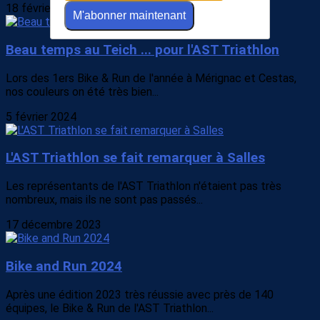
18 février 2024
M'abonner maintenant
Beau temps au Teich ... pour l'AST Triathlon
Lors des 1ers Bike & Run de l'année à Mérignac et Cestas,
nos couleurs on été très bien...
5 février 2024
L'AST Triathlon se fait remarquer à Salles
Les représentants de l'AST Triathlon n'étaient pas très
nombreux, mais ils ne sont pas passés...
17 décembre 2023
Bike and Run 2024
Après une édition 2023 très réussie avec près de 140
équipes, le Bike & Run de l'AST Triathlon...