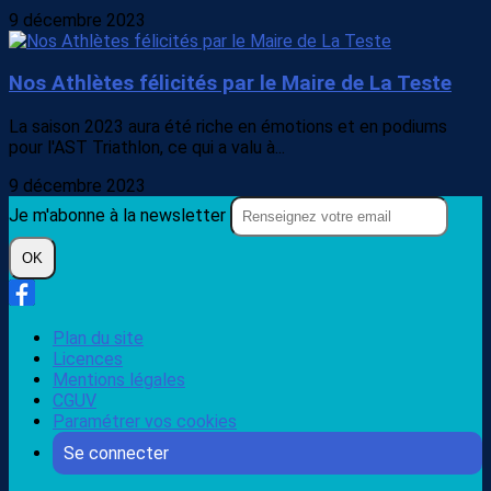
9 décembre 2023
Nos Athlètes félicités par le Maire de La Teste
La saison 2023 aura été riche en émotions et en podiums
pour l'AST Triathlon, ce qui a valu à...
9 décembre 2023
Je m'abonne à la newsletter
OK
Plan du site
Licences
Mentions légales
CGUV
Paramétrer vos cookies
Se connecter