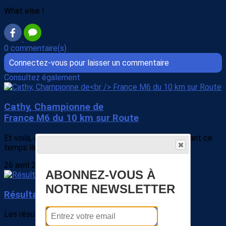
What else !
0 commentaire(s)
Connectez-vous pour laisser un commentaire
Consultez également
Cathy, Championne de
France M6 du 10 km sur Route
Et voilà, on discute, on rigole, on s'entraine ... et pendant ce
temps là Cathy est championne...
26 avril 2024
ABONNEZ-VOUS À
NOTRE NEWSLETTER
Résultats du Bike and Run 2024
Les résultats de l'édition 2024 : le 11 km et le 22 km