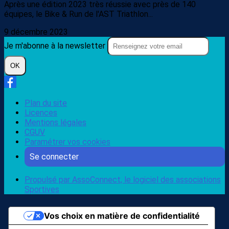
Après une édition 2023 très réussie avec près de 140
équipes, le Bike & Run de l'AST Triathlon...
9 décembre 2023
Je m'abonne à la newsletter
OK
Plan du site
Licences
Mentions légales
CGUV
Paramétrer vos cookies
Se connecter
Propulsé par AssoConnect, le logiciel des associations
Sportives
Vos choix en matière de confidentialité